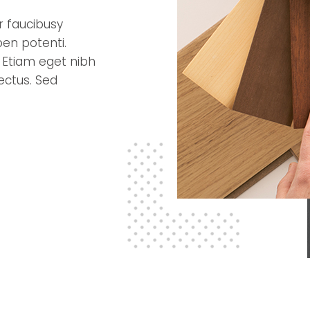
ur faucibusy
pen potenti.
 Etiam eget nibh
lectus. Sed