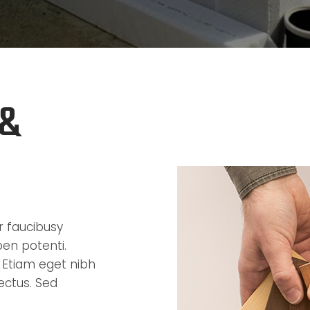
 &
ur faucibusy
pen potenti.
 Etiam eget nibh
lectus. Sed